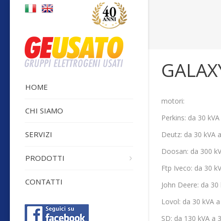
Sei qui:
GALAXY
HOME
motori:
CHI SIAMO
Perkins: 
SERVIZI
Deutz: da
Doosan: d
PRODOTTI
Ftp Iveco:
CONTATTI
John Deere
Lovol: da
SD: da 13